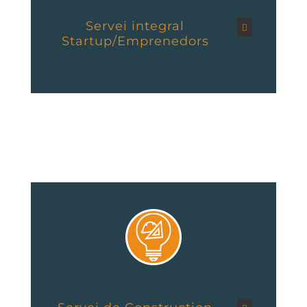
Servei integral
Startup/Emprenedors