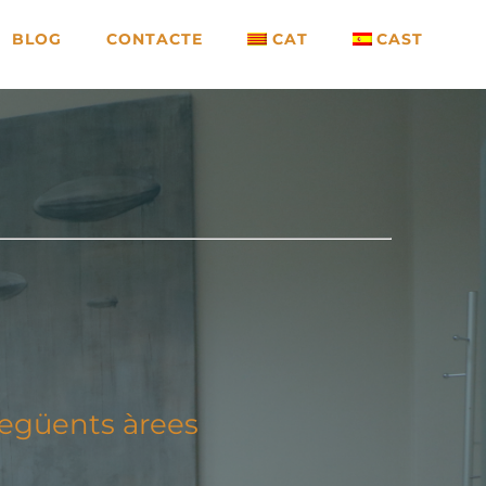
BLOG
CONTACTE
CAT
CAST
 següents àrees