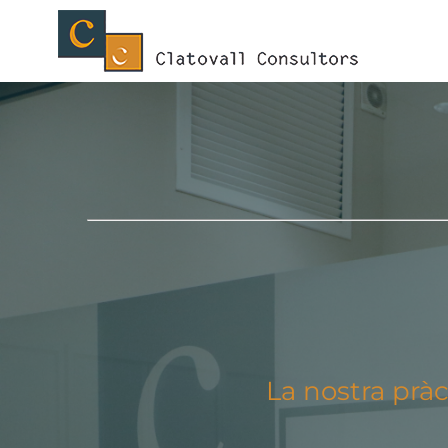
Skip
to
content
La nostra pràc