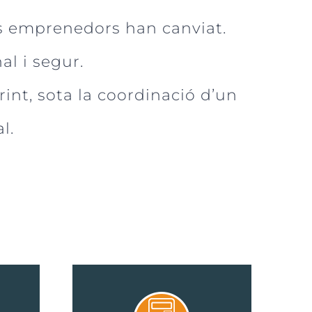
us emprenedors han canviat.
l i segur.
int, sota la coordinació d’un
l.