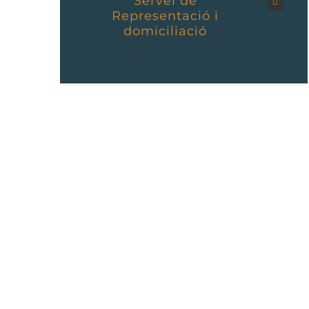
Servei de
Representació i
domiciliació