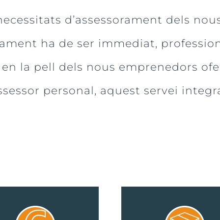
s necessitats d’assessorament dels no
rament ha de ser immediat, professiona
 en la pell dels nous emprenedors ofer
ssessor personal, aquest servei integra